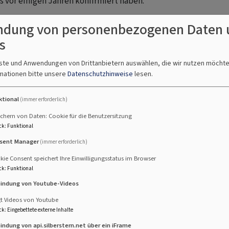
s vor einigen Jahren konfirmiert haben.
dung von personenbezogenen Daten 
th-Shalom-
s
nste und Anwendungen von Drittanbietern auswählen, die wir nutzen möcht
hten am 17. Januar die
mationen bitte unsere
Datenschutzhinweise
lesen.
Das Judentum ist die
ir in der
ktional
(immer erforderlich)
it, mit Angehörigen einer
präch zu kommen.
chern von Daten: Cookie für die Benutzersitzung
ck
:
Funktional
rst vor 20 Jahren
sent Manager
(immer erforderlich)
 Mitglieder. Die
ie Consent speichert Ihre Einwilligungsstatus im Browser
tigen Angebote der Gemeinde
ck
:
Funktional
e und Gottesdienste, die
bindung von Youtube-Videos
rden. Nach dem knapp
den, Jugendleiter und
gt Videos von Youtube
ck
:
Eingebettete externe Inhalte
ossen die Exkursion mit
Bildrechte
beim Autor
bindung von api.silberstern.net über ein iFrame