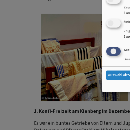
Zeig
Zwe
Ein
Zeig
Zwe
All
Dies
Auswahl akz
1. Konfi-Freizeit am Kienberg im Dezembe
Es war ein buntes Getriebe von Eltern und Ju