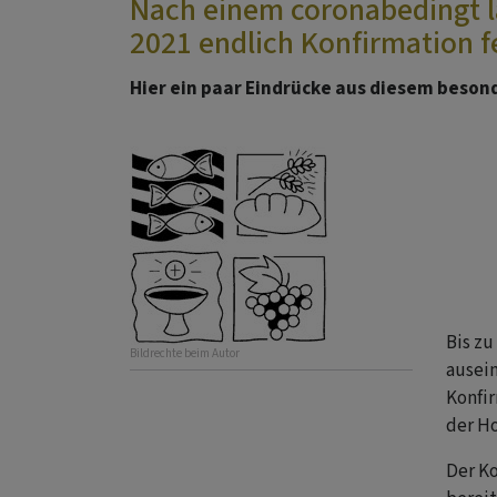
Nach einem coronabedingt l
2021 endlich Konfirmation f
Hier ein paar Eindrücke aus diesem beson
Bis z
Bildrechte
beim Autor
ausein
Konfir
der Ho
Der Ko