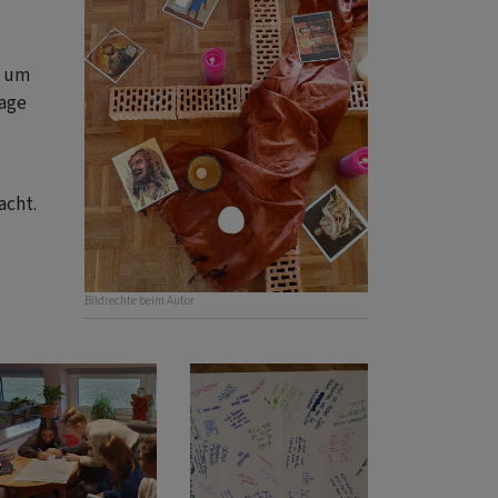
d um
rage
acht.
Bildrechte
beim Autor