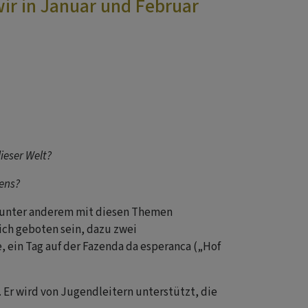
ir in Januar und Februar
dieser Welt?
bens?
s unter anderem mit diesen Themen
ich geboten sein, dazu zwei
 ein Tag auf der Fazenda da esperanca („Hof
 Er wird von Jugendleitern unterstützt, die