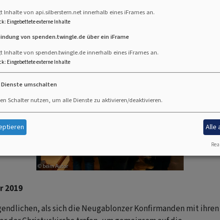
t Inhalte von api.silberstern.net innerhalb eines iFrames an.
ck
:
Eingebettete externe Inhalte
bindung von spenden.twingle.de über ein iFrame
t Inhalte von spenden.twingle.de innerhalb eines iFrames an.
ck
:
Eingebettete externe Inhalte
e Dienste umschalten
en Schalter nutzen, um alle Dienste zu aktivieren/deaktivieren.
eptieren
Alle
Real
r 2019
gendlichen, als sich die Neugablonzer Konfirmanden mit ihren