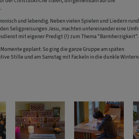
or der Christuskirche trafen, um gemeinsam auf die
.
monisch und lebendig. Neben vielen Spielen und Liedern run
 den Seligpreisungen Jesu, machten untereinander eine Umf
esdienst mit eigener Predigt (!) zum Thema "Barmherzigkeit".
e Momente geplant: So ging die ganze Gruppe am späten
tive Stille und am Samstag mit Fackeln in die dunkle Wintern