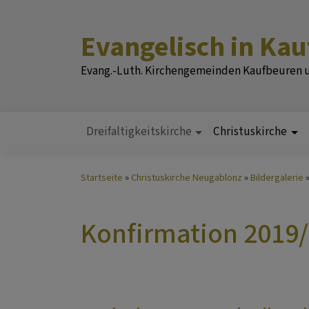
Direkt
zum
Evangelisch in Ka
Inhalt
Evang.-Luth. Kirchengemeinden Kaufbeuren
Dreifaltigkeitskirche
Christuskirche
Hauptnavigation
Startseite
Christuskirche Neugablonz
Bildergalerie
Konfirmation 2019