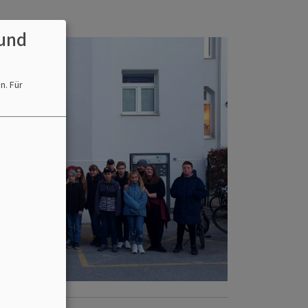
und
en.
Für