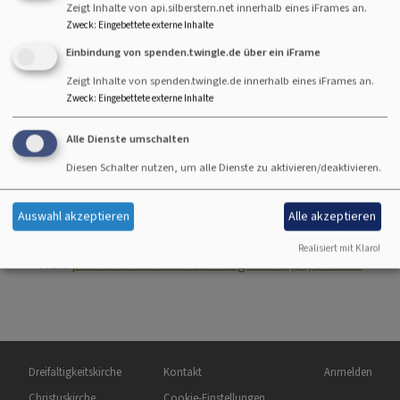
Zeigt Inhalte von api.silberstern.net innerhalb eines iFrames an.
Zweck
:
Eingebettete externe Inhalte
Einbindung von spenden.twingle.de über ein iFrame
Zeigt Inhalte von spenden.twingle.de innerhalb eines iFrames an.
Zweck
:
Eingebettete externe Inhalte
Alle Dienste umschalten
Diesen Schalter nutzen, um alle Dienste zu aktivieren/deaktivieren.
Bildrechte
Jana Tröbner-Schmid
Jana Tröbner-Schmid
- Sekretärin
Auswahl akzeptieren
Alle akzeptieren
Tel. 08341-6 21 92
Realisiert mit Klaro!
Mail:
pfarramt.kaufbeuren-neugablonz(at)elkb.de
Hauptnavigation
Fußbereichsmenü
Benutzermen
Dreifaltigkeitskirche
Kontakt
Anmelden
Christuskirche
Cookie-Einstellungen