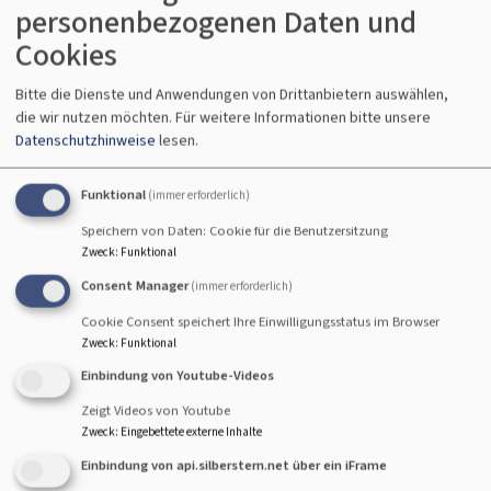
personenbezogenen Daten und
Pfarramt Christuskirche
Cookies
geschäftsführende Pfarrerin: Ulrike Butz
Falkenstr. 16
Bitte die Dienste und Anwendungen von Drittanbietern auswählen,
87600 Kaufbeuren
die wir nutzen möchten.
Für weitere Informationen bitte unsere
Datenschutzhinweise
lesen.
Telefon: 08341-62 192
Fax: 08341-62 194
Funktional
(immer erforderlich)
E-Mail:
pfarramt.kaufbeuren-neugablonz(at)elkb.de
Speichern von Daten: Cookie für die Benutzersitzung
(E-Mails werden auch außerhalb der Öffnungszeiten
Zweck
:
Funktional
schnellstmöglich bearbeitet!)
Consent Manager
(immer erforderlich)
Unsere Öffnungszeiten sind:
Cookie Consent speichert Ihre Einwilligungsstatus im Browser
Zweck
:
Funktional
montags von 09:00 Uhr - 12:30 Uhr
Einbindung von Youtube-Videos
dienstags von 15:00 Uhr - 18:00 Uhr
Zeigt Videos von Youtube
donnerstags von 09:00 Uhr - 12:30 Uhr
Zweck
:
Eingebettete externe Inhalte
Einbindung von api.silberstern.net über ein iFrame