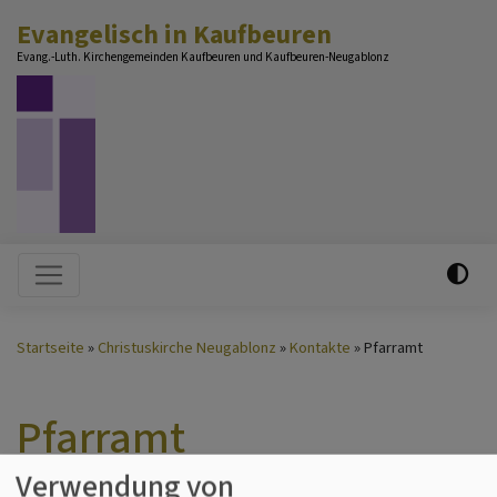
Direkt
Evangelisch in Kaufbeuren
zum
Evang.-Luth. Kirchengemeinden Kaufbeuren und Kaufbeuren-Neugablonz
Inhalt
Hauptnavigation
Startseite
Christuskirche Neugablonz
Kontakte
Pfarramt
Pfarramt
Verwendung von