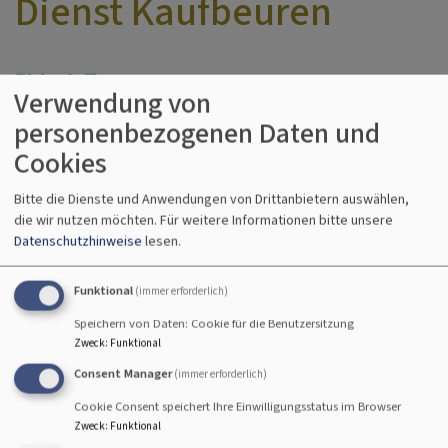
Dienst Kaufbeuren
Die Beratungsstelle für psychische
Verwendung von
Gesundheit finden Sie im Zentrum von
personenbezogenen Daten und
Kaufbeuren in der Nähe vom Rathaus. Das Angebote
Cookies
richten sich an Erwachsene aus Kaufbeuren und dem
nördlichen Landkreis Ostallgäu. Zu Gesprächs- und
Bitte die Dienste und Anwendungen von Drittanbietern auswählen,
Gruppenangeboten ist in der Regel eine telefonische
die wir nutzen möchten.
Für weitere Informationen bitte unsere
oder persönliche Anmeldung erforderlich.
Datenschutzhinweise
lesen.
Kernöffnungszeiten: Montag bis Freitag 8:30 bis 17 Uhr
und Abendtermine nach Vereinbarung. Angebote im
Funktional
(immer erforderlich)
Überblick:
Speichern von Daten: Cookie für die Benutzersitzung
Zweck
:
Funktional
Hilfe und Beratung in Krisensituationen für
Betroffene / Angehörige / weitere Bezugspersonen
Consent Manager
(immer erforderlich)
Einzel- / Paar- / Familienberatung
Cookie Consent speichert Ihre Einwilligungsstatus im Browser
Langfristige psychosoziale Begleitung
Zweck
:
Funktional