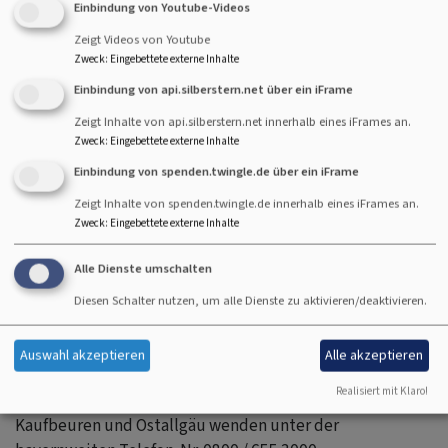
Haus- und Klinikbesuch
Einbindung von Youtube-Videos
Begleitung zu Ämtern / Einrichtungen / Ärzten
Zeigt Videos von Youtube
Kontakt- und therapeutisch orientierte
Zweck
:
Eingebettete externe Inhalte
Gruppenangebote
Einbindung von api.silberstern.net über ein iFrame
"Kaffeetafel" wöchentlich freitags 15-17 Uhr, ohne
Zeigt Inhalte von api.silberstern.net innerhalb eines iFrames an.
Anmeldung
Zweck
:
Eingebettete externe Inhalte
Freizeitgestaltung, Ausflüge, jahreszeitliche Feste
Einbindung von spenden.twingle.de über ein iFrame
Telefonsprechzeiten: 08341 81050
Zeigt Inhalte von spenden.twingle.de innerhalb eines iFrames an.
Mo. bis Fr.: 8:30 bis 12:30 Uhr
Zweck
:
Eingebettete externe Inhalte
Nähere Informationen finden Sie
hier
.
Alle Dienste umschalten
Zusätzliche gibt es jetzt auch eine
Diesen Schalter nutzen, um alle Dienste zu aktivieren/deaktivieren.
professionelle Soforthilfe:
Menschen
in einer akuten psychischen Krise, deren
Auswahl akzeptieren
Alle akzeptieren
Angehörige oder auch Fachstellen
Realisiert mit Klaro!
können sich an den psychiatrischen Krisendienstes in
Kaufbeuren und Ostallgäu wenden unter der