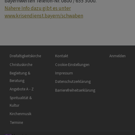
bayernweiten Telefon-Nr. 0800 / 655 3000.
Nähere Info dazu gibt es unter
www.krisendienst.bayern/schwaben
Hauptnavigation
Fußbereichsmenü
Benutzermen
Dreifaltigkeitskirche
Kontakt
Anmelden
Christuskirche
Cookie-Einstellungen
Begleitung &
Impressum
Beratung
Datenschutzerklärung
Angebote A - Z
Barrierefreiheitserklärung
Spiritualität &
Kultur
Kirchenmusik
Termine