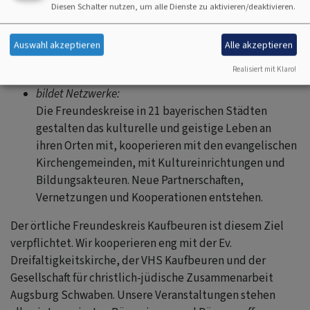
Diesen Schalter nutzen, um alle Dienste zu aktivieren/deaktivieren.
entwickelt einen kurzen Draht zu Orten und
Menschen, die die Gesellschaft prägen. Er bietet
Auswahl akzeptieren
Alle akzeptieren
seinen Mitgliedern evangelisch-christliche
Perspektiven in ökumenischer Weite;
Realisiert mit Klaro!
bildet Netzwerke:
Die Freundeskreise in 21 bayerischen Städten
gestalten das kulturelle und geistige Leben an
ihren Orten mit, kooperieren mit den evangelischen
Kirchengemeinden, mit Kultureinrichtungen und
Bildungsakteuren. Neue Partnerschaften,
Vernetzungen und Kooperationen entstehen.
Der örtliche Freundeskreis Kaufbeuren ist diesem Ziel
verpflichtet. Wir kooperieren eng mit der Ev.
Dreifaltigkeitskirche, der VHS Kaufbeuren und der
Gesellschaft für christlich-jüdische Zusammenarbeit
Augsburg Schwaben. Unsere Veranstaltungen stehen