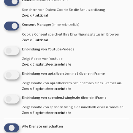
(immer erforderlich)
stärkt die Zivilgesellschaft:
Die Angebote der örtlichen Freundeskreise sind das
Speichern von Daten: Cookie für die Benutzersitzung
Zweck
:
Funktional
Ergebnis eines beispielgebenden ehrenamtlichen
Consent Manager
Einsatzes der Mitglieder. Die Aktivitäten der
(immer erforderlich)
Freundeskreise laden ein zu Teilhabe und
Cookie Consent speichert Ihre Einwilligungsstatus im Browser
Engagement, sie sind Ausdruck einer starken
Zweck
:
Funktional
Bürgergesellschaft;
Einbindung von Youtube-Videos
Zeigt Videos von Youtube
pflegt Freundschaften:
Zweck
:
Eingebettete externe Inhalte
Die Mitglieder des Freundeskreises treffen sich zu
Einbindung von api.silberstern.net über ein iFrame
Vorträgen und Diskussionen, zu kulturellen
Veranstaltungen, Reisen und geselligen Abenden.
Zeigt Inhalte von api.silberstern.net innerhalb eines iFrames an.
Gemeinsam Erlebtes und Erreichtes verbindet,
Zweck
:
Eingebettete externe Inhalte
bereichernde Freundschaften entstehen und
Einbindung von spenden.twingle.de über ein iFrame
werden gelebt;
Zeigt Inhalte von spenden.twingle.de innerhalb eines iFrames an.
Zweck
:
Eingebettete externe Inhalte
schafft Nähe:
Zur Evangelischen Akademie Tutzing durch frühe
Alle Dienste umschalten
Information seiner Mitglieder. Der Freundeskreis