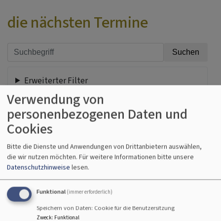
die nächsten Termine
Erweiterter Filter
Verwendung von
personenbezogenen Daten und
Do, 3.9. 19:15 Uhr
Cookies
Klang&Spirit
Chorprobe
Bitte die Dienste und Anwendungen von Drittanbietern auswählen,
Kaufbeuren
Christuskirche, Kaufbeuren-Neugablonz
die wir nutzen möchten.
Für weitere Informationen bitte unsere
Datenschutzhinweise
lesen.
Funktional
(immer erforderlich)
Do, 17.9. 19:15 Uhr
Speichern von Daten: Cookie für die Benutzersitzung
Klang&Spirit
Zweck
:
Funktional