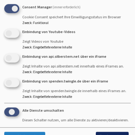
Chorprobe
Consent Manager
(immer erforderlich)
Kaufbeuren
Christuskirche, Kaufbeuren-Neugablonz
Cookie Consent speichert Ihre Einwilligungsstatus im Browser
Zweck
:
Funktional
Einbindung von Youtube-Videos
Zeigt Videos von Youtube
Do, 24.9. 19:15 Uhr
Zweck
:
Eingebettete externe Inhalte
Klang&Spirit
Einbindung von api.silberstern.net über ein iFrame
Chorprobe
Kaufbeuren
Christuskirche, Kaufbeuren-Neugablonz
Zeigt Inhalte von api.silberstern.net innerhalb eines iFrames an.
Zweck
:
Eingebettete externe Inhalte
Einbindung von spenden.twingle.de über ein iFrame
Zeigt Inhalte von spenden.twingle.de innerhalb eines iFrames an.
Zweck
:
Eingebettete externe Inhalte
Do, 1.10. 19:15 Uhr
Klang&Spirit
Alle Dienste umschalten
Chorprobe
Diesen Schalter nutzen, um alle Dienste zu aktivieren/deaktivieren.
Kaufbeuren
Christuskirche, Kaufbeuren-Neugablonz