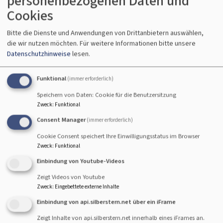
personenbezogenen Daten und
Gruppe
Cookies
Bitte die Dienste und Anwendungen von Drittanbietern auswählen,
Für alle die gerne Fahrrad fahren und gerne in
die wir nutzen möchten.
Für weitere Informationen bitte unsere
Datenschutzhinweise
lesen.
Gemeinschaft unterwegs sind !
Wir fahren in der Regel Freitagnachmittag
von der DFK
Funktional
(immer erforderlich)
Dreifaltigkeitskirche aus los und genießen die unterschiedlichen
Speichern von Daten: Cookie für die Benutzersitzung
schönen Landschaften und Ortschaften rund um Kaufbeuren,
Zweck
:
Funktional
oder auch mal weiter weg mit PKW Anfahrt.
Consent Manager
(immer erforderlich)
Das Alter der Radler ist nicht so wichtig
und auch nicht ob E.-
Cookie Consent speichert Ihre Einwilligungsstatus im Browser
Bike oder Bio- Bike. Willkommen sind alle fahrradbegeistern
Zweck
:
Funktional
Mitradler. Teamgeist, Genuss und fröhliche Gemeinschaft
Einbindung von Youtube-Videos
stehen vor sportlichen „Superleistungen“, wobei durchaus in
Zeigt Videos von Youtube
Zukunft auch Mal mehrtägige Radtouren geplant sind. Gerne
Zweck
:
Eingebettete externe Inhalte
kann man auch selber Touren vorschlagen und eine Einkehr in
Einbindung von api.silberstern.net über ein iFrame
Gasthäusern zur Pause und Brotzeit ist uns wichtig.
Zeigt Inhalte von api.silberstern.net innerhalb eines iFrames an.
Manchmal machen wir mehrere Touren
im Monat und dann