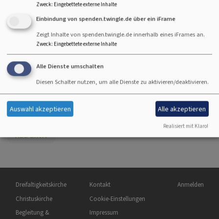
Zweck
:
Eingebettete externe Inhalte
auch wieder saisonale Pausen. Das Wetter ist natürlich auch
Einbindung von spenden.twingle.de über ein iFrame
entscheidend, ob die Tour stattfindet. Leichter Nieselregen hält
Zeigt Inhalte von spenden.twingle.de innerhalb eines iFrames an.
uns meist nicht auf, aber zu kalt sollte es auch nicht sein.
Zweck
:
Eingebettete externe Inhalte
Deshalb sollte man sich vorher anmelden oder um Aufnahme in
die WhatsApp bitten (nach einer Teilnahme möglich) .
Alle Dienste umschalten
Bisher sind wir ca. 20 Radelbegeisterte - neue Mitradler sind
Diesen Schalter nutzen, um alle Dienste zu aktivieren/deaktivieren.
immer herzlich willkommen!
Infos /Anmeldung bei Diakon Reinhold Netz Tel.: 08341 2451
Auswahl akzeptieren
Alle akzeptieren
Realisiert mit Klaro!
Rad aktiv
Hauptnavigation
Fußbereichsmenü
Benutzermen
Dreifaltigkeitskirche
Kontakt
Anmelden
Christuskirche
Cookie-Einstellungen
Begleitung &
Impressum