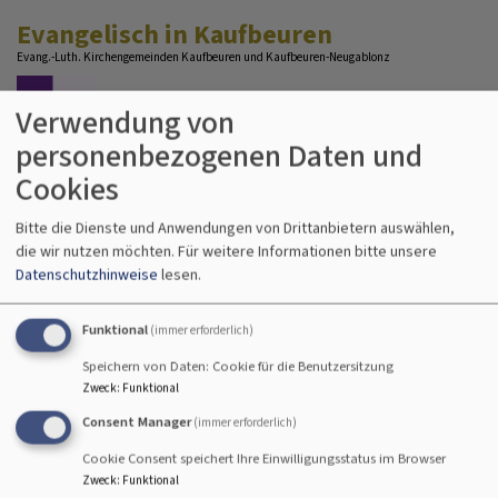
Direkt
Evangelisch in Kaufbeuren
zum
Evang.-Luth. Kirchengemeinden Kaufbeuren und Kaufbeuren-Neugablonz
Inhalt
Verwendung von
personenbezogenen Daten und
Cookies
Bitte die Dienste und Anwendungen von Drittanbietern auswählen,
die wir nutzen möchten.
Für weitere Informationen bitte unsere
Hauptnavigation
Datenschutzhinweise
lesen.
Funktional
(immer erforderlich)
Startseite
Christuskirche Neugablonz
Gemeindebrief
Speichern von Daten: Cookie für die Benutzersitzung
Zweck
:
Funktional
Gemeindebrief
Consent Manager
(immer erforderlich)
Cookie Consent speichert Ihre Einwilligungsstatus im Browser
Zweck
:
Funktional