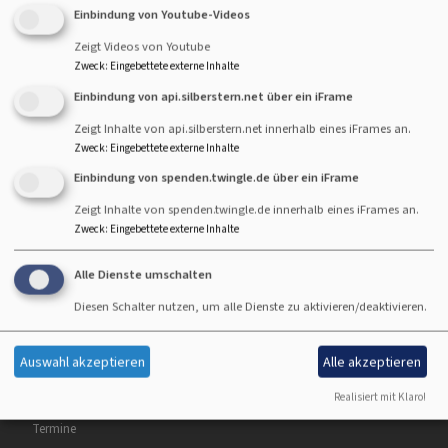
Die aktuelle Ausgabe 2 - 2025 finden Sie
Einbindung von Youtube-Videos
hier.
Zeigt Videos von Youtube
Zu den älteren Ausgaben klicken
Sie sich
Zweck
:
Eingebettete externe Inhalte
hier in unser Archiv
.
Einbindung von api.silberstern.net über ein iFrame
Zeigt Inhalte von api.silberstern.net innerhalb eines iFrames an.
Zweck
:
Eingebettete externe Inhalte
Einbindung von spenden.twingle.de über ein iFrame
Hauptnavigation
Fußbereichsmenü
Benutzermen
Dreifaltigkeitskirche
Kontakt
Anmelden
Zeigt Inhalte von spenden.twingle.de innerhalb eines iFrames an.
Zweck
:
Eingebettete externe Inhalte
Christuskirche
Cookie-Einstellungen
Begleitung &
Impressum
Alle Dienste umschalten
Beratung
Datenschutzerklärung
Diesen Schalter nutzen, um alle Dienste zu aktivieren/deaktivieren.
Angebote A - Z
Barrierefreiheitserklärung
Spiritualität &
Auswahl akzeptieren
Alle akzeptieren
Kultur
Realisiert mit Klaro!
Kirchenmusik
Termine