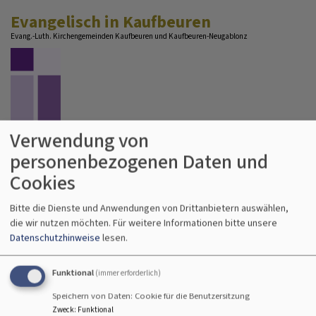
Direkt
Evangelisch in Kaufbeuren
zum
Evang.-Luth. Kirchengemeinden Kaufbeuren und Kaufbeuren-Neugablonz
Inhalt
Verwendung von
personenbezogenen Daten und
Hauptnavigation
Cookies
Bitte die Dienste und Anwendungen von Drittanbietern auswählen,
die wir nutzen möchten.
Für weitere Informationen bitte unsere
Datenschutzhinweise
lesen.
Funktional
(immer erforderlich)
Speichern von Daten: Cookie für die Benutzersitzung
Zweck
:
Funktional