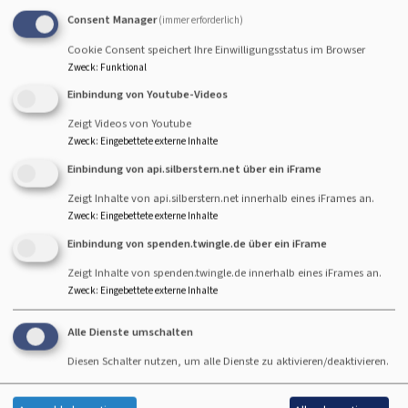
Startseite
Begleitung und Beratung
Kindergärten
Consent Manager
(immer erforderlich)
Cookie Consent speichert Ihre Einwilligungsstatus im Browser
Zweck
:
Funktional
Kindergärten
Einbindung von Youtube-Videos
Zeigt Videos von Youtube
Zweck
:
Eingebettete externe Inhalte
Die Dreifaltigkeitskirchengemeinde trägt die
Einbindung von api.silberstern.net über ein iFrame
Verantwortung für das
Matthias-Lauber-Kinderhaus
mit
drei Kindergartengruppen und einer Krippengruppe
Zeigt Inhalte von api.silberstern.net innerhalb eines iFrames an.
Zweck
:
Eingebettete externe Inhalte
sowie den
Valentin-Heider-Kindergarten
mit zwei
Kindergartengruppen in der Wertachschleife.
Einbindung von spenden.twingle.de über ein iFrame
Zeigt Inhalte von spenden.twingle.de innerhalb eines iFrames an.
Zweck
:
Eingebettete externe Inhalte
Alle Dienste umschalten
Hauptnavigation
Fußbereichsmenü
Benutzermen
Dreifaltigkeitskirche
Kontakt
Anmelden
Diesen Schalter nutzen, um alle Dienste zu aktivieren/deaktivieren.
Christuskirche
Cookie-Einstellungen
Begleitung &
Impressum