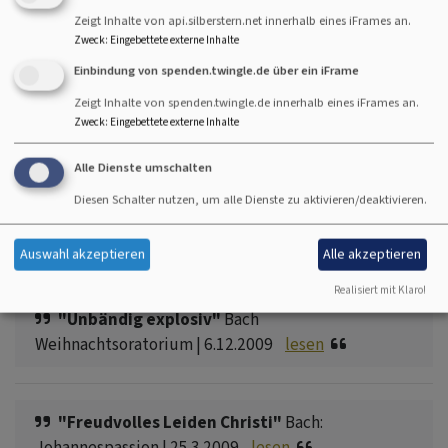
Herz und Hirn"
Praetorius: Missa gantz teudsch |
Zeigt Inhalte von api.silberstern.net innerhalb eines iFrames an.
25.11.2012
lesen
Zweck
:
Eingebettete externe Inhalte
Einbindung von spenden.twingle.de über ein iFrame
Zeigt Inhalte von spenden.twingle.de innerhalb eines iFrames an.
"Theorie und Praxis hochkarätig vereint"
Zweck
:
Eingebettete externe Inhalte
Adventskonzert | 27.11.2011
lesen
Alle Dienste umschalten
Diesen Schalter nutzen, um alle Dienste zu aktivieren/deaktivieren.
"Emotionale Gratwanderung"
Ståle Kleiberg:
Requiem | 14.11.2010
lesen
Auswahl akzeptieren
Alle akzeptieren
Realisiert mit Klaro!
"Unbändig explosiv"
Bach
Weihnachtsoratorium | 6.12.2009
lesen
"Freudvolles Leiden Christi"
Bach:
Johannespassion | 25.3.2009
lesen