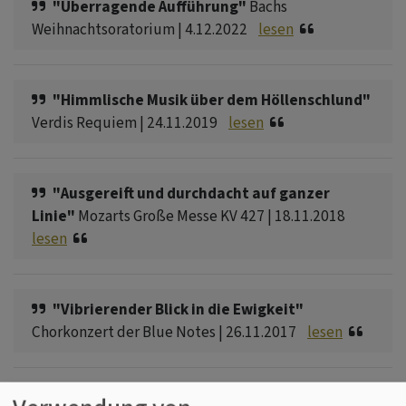
"Überragende Aufführung"
Bachs
Weihnachtsoratorium | 4.12.2022
lesen
"Himmlische Musik über dem Höllenschlund"
Verdis Requiem | 24.11.2019
lesen
"Ausgereift und durchdacht auf ganzer
Linie"
Mozarts Große Messe KV 427 | 18.11.2018
lesen
"Vibrierender Blick in die Ewigkeit"
Chorkonzert der Blue Notes | 26.11.2017
lesen
"Klingendes Bekenntnis zur Ökumene"