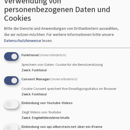
Verwendung von
Mendelssohns Lobgesang | 22.10.2017
lesen
personenbezogenen Daten und
Cookies
"...versetzt Zuhörer ins Staunen"
Händel
Bitte die Dienste und Anwendungen von Drittanbietern auswählen,
die wir nutzen möchten.
Für weitere Informationen bitte unsere
Messiah | 20.11.2016
lesen
Datenschutzhinweise
lesen.
Funktional
(immer erforderlich)
"..ätherisch-leicht, zutiefst vergeistigt, ja
Speichern von Daten: Cookie für die Benutzersitzung
jenseitig..."
10 Jahre The Blue Notes | 19.6.2016
Zweck
:
Funktional
lesen
Consent Manager
(immer erforderlich)
Cookie Consent speichert Ihre Einwilligungsstatus im Browser
Zweck
:
Funktional
"Zum Luftanhalten schön"
Gospelkonzert mit
den Blue Notes | 12.10.2014
lesen
Einbindung von Youtube-Videos
Zeigt Videos von Youtube
Zweck
:
Eingebettete externe Inhalte
"
Durch und durch hörenswert, anregend für
Einbindung von api.silberstern.net über ein iFrame