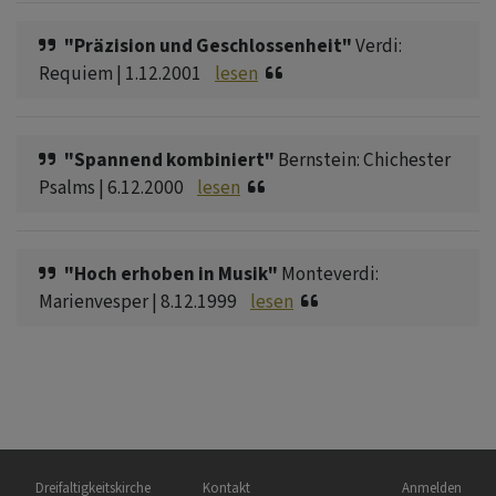
"Präzision und Geschlossenheit"
Verdi:
Requiem | 1.12.2001
lesen
"Spannend kombiniert"
Bernstein: Chichester
Psalms | 6.12.2000
lesen
"Hoch erhoben in Musik"
Monteverdi:
Marienvesper | 8.12.1999
lesen
Hauptnavigation
Fußbereichsmenü
Benutzermen
Dreifaltigkeitskirche
Kontakt
Anmelden